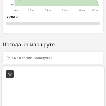
60
0 км
1.7 км
3.4 км
5.1 км
6.8 км
8.5 км
Уклон
Погода на маршруте
Данные о погоде недоступны
Слои карты