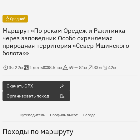
Средний
Маршрут «По рекам Оредеж и Ракитинка
через заповедник Особо охраняемая
природная территория «Север Мшинского
болота»»
мя в пути
Оценка в днях
Дистанция
Абсолютная высота
Набор высоты
Сброс высоты
3ч 22м
1 день
8.5 км
59 — 81м
33м
42м
Скачать GPX
Организовать поход
Путеводитель
Профиль высот
Погода
Походы по маршруту