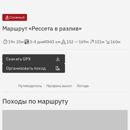
Сложный
Маршрут «Рессета в разлив»
мя в пути
Оценка в днях
Дистанция
Абсолютная высота
Набор высоты
Сброс высоты
19ч 25м
3-4 дня
43 км
152 — 169м
151м
160м
Скачать GPX
Организовать поход
Путеводитель
Профиль высот
Погода
Походы по маршруту