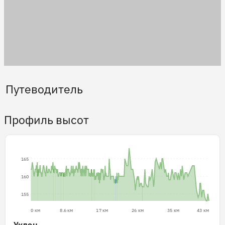
Путеводитель
Профиль высот
165
160
155
0 км
8.6 км
17 км
26 км
35 км
43 км
Уклон