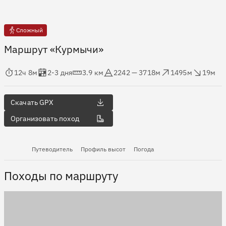
Сложный
Маршрут «Курмычи»
мя в пути
Оценка в днях
Дистанция
Абсолютная высота
Набор высоты
Сброс высоты
12ч 8м
2-3 дня
3.9 км
2242 — 3718м
1495м
19м
Скачать GPX
Организовать поход
Путеводитель
Профиль высот
Погода
Походы по маршруту