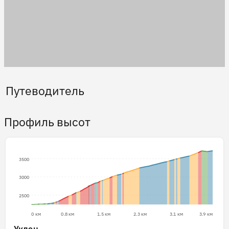
Путеводитель
Профиль высот
3500
3000
2500
0 км
0.8 км
1.5 км
2.3 км
3.1 км
3.9 км
Уклон