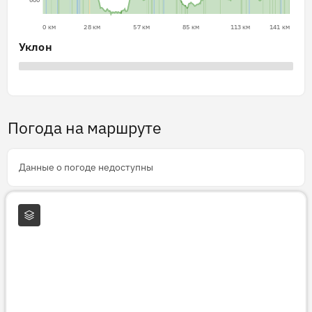
0 км
28 км
57 км
85 км
113 км
141 км
Уклон
Погода на маршруте
Данные о погоде недоступны
Слои карты