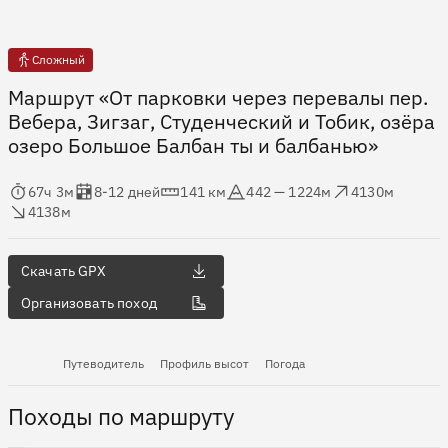
Сложный
Маршрут «От парковки через перевалы пер.
Вебера, Зигзаг, Студенческий и Тобик, озёра
озеро Большое Балбан ты и балбанью»
мя в пути
Оценка в днях
Дистанция
Абсолютная высота
Набор высоты
ос высоты
67ч 3м
8-12 дней
141 км
442 — 1224м
4130м
4138м
Скачать GPX
Организовать поход
Путеводитель
Профиль высот
Погода
Походы по маршруту