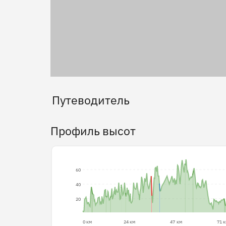
Путеводитель
Профиль высот
60
40
20
0 км
24 км
47 км
71 