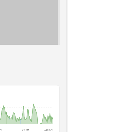
км
94 км
118 км