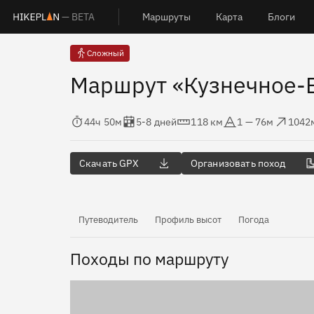
— BETA
Маршруты
Карта
Блоги
Сложный
Маршрут «Кузнечное-
Время в пути
Оценка в днях
Дистанция
Абсолютная высота
Набор высоты
Сбро
44ч 50м
5-8 дней
118 км
1 — 76м
1042
Скачать GPX
Организовать поход
Путеводитель
Профиль высот
Погода
Походы по маршруту