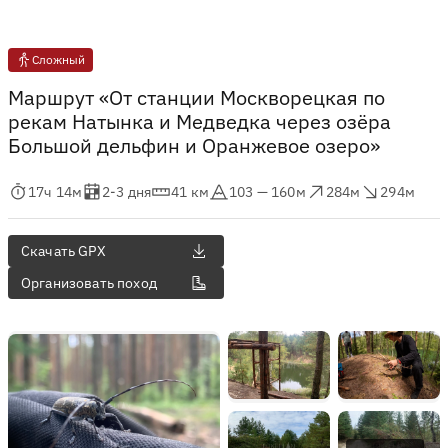
Сложный
Маршрут «От станции Москворецкая по
рекам Натынка и Медведка через озёра
Большой дельфин и Оранжевое озеро»
мя в пути
Оценка в днях
Дистанция
Абсолютная высота
Набор высоты
Сброс высоты
17ч 14м
2-3 дня
41 км
103 — 160м
284м
294м
Скачать GPX
Организовать поход