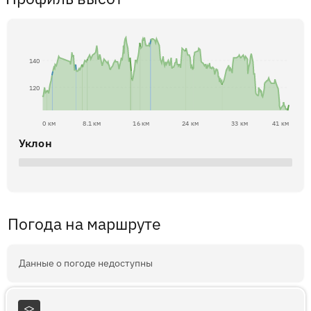
140
120
0 км
8.1 км
16 км
24 км
33 км
41 км
Уклон
Погода на маршруте
Данные о погоде недоступны
Слои карты