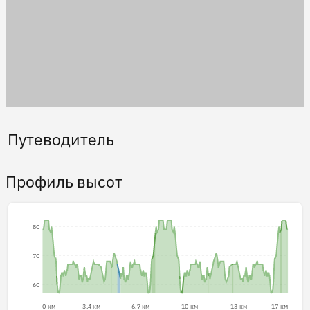
Путеводитель
Профиль высот
80
70
60
0 км
3.4 км
6.7 км
10 км
13 км
17 км