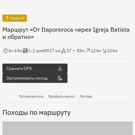
Средний
Маршрут «От Itapororoca через Igreja Batista
и обратно»
мя в пути
Оценка в днях
Дистанция
Абсолютная высота
Набор высоты
Сброс высоты
6ч 43м
1-2 дня
17 км
57 — 82м
124м
124м
Скачать GPX
Организовать поход
Путеводитель
Профиль высот
Погода
Походы по маршруту