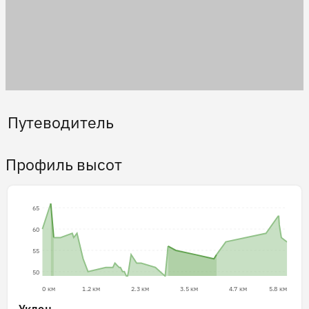
Путеводитель
Профиль высот
65
60
55
50
0 км
1.2 км
2.3 км
3.5 км
4.7 км
5.8 км
Уклон