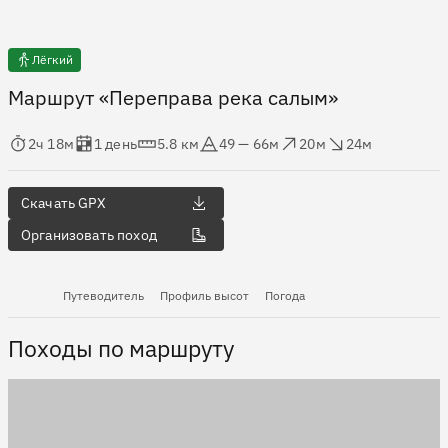
Лёгкий
Маршрут «Переправа река салым»
мя в пути
Оценка в днях
Дистанция
Абсолютная высота
Набор высоты
Сброс высоты
2ч 18м
1 день
5.8 км
49 — 66м
20м
24м
Скачать GPX
Организовать поход
Путеводитель
Профиль высот
Погода
Походы по маршруту