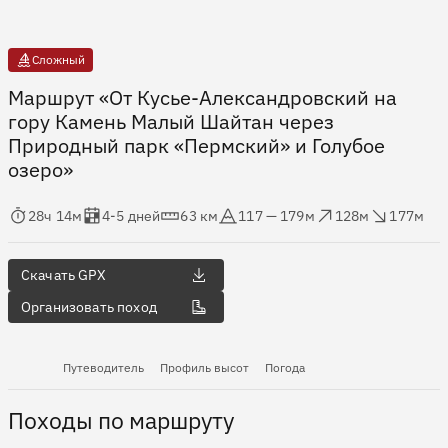
Сложный
Маршрут «От Кусье-Александровский на
гору Камень Малый Шайтан через
Природный парк «Пермский» и Голубое
озеро»
мя в пути
Оценка в днях
Дистанция
Абсолютная высота
Набор высоты
Сброс высоты
28ч 14м
4-5 дней
63 км
117 — 179м
128м
177м
Скачать GPX
Организовать поход
Путеводитель
Профиль высот
Погода
Походы по маршруту