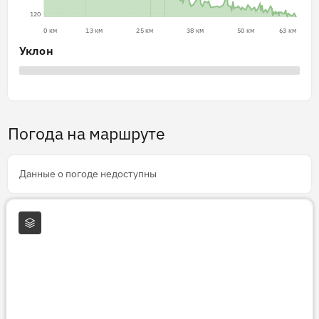
120
0 км
13 км
25 км
38 км
50 км
63 км
Уклон
Погода на маршруте
Данные о погоде недоступны
Слои карты