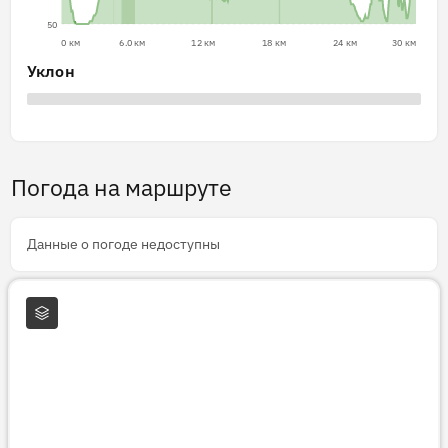
50
0 км
6.0 км
12 км
18 км
24 км
30 км
Уклон
Погода на маршруте
Данные о погоде недоступны
Слои карты