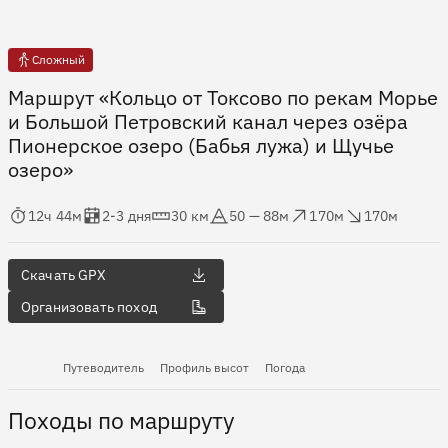
Сложный
Маршрут «Кольцо от Токсово по рекам Морье
и Большой Петровский канал через озёра
Пионерское озеро (Бабья лужа) и Щучье
озеро»
мя в пути
Оценка в днях
Дистанция
Абсолютная высота
Набор высоты
Сброс высоты
12ч 44м
2-3 дня
30 км
50 — 88м
170м
170м
Скачать GPX
Организовать поход
Путеводитель
Профиль высот
Погода
Походы по маршруту