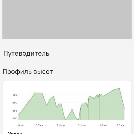
Путеводитель
Профиль высот
665
660
655
650
0 км
0.7 км
1.4 км
2.1 км
2.8 км
3.5 км
Уклон