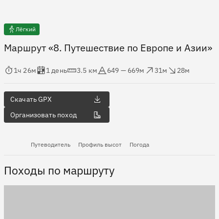
Лёгкий
Маршрут «8. Путешествие по Европе и Азии»
мя в пути
Оценка в днях
Дистанция
Абсолютная высота
Набор высоты
Сброс высоты
1ч 26м
1 день
3.5 км
649 — 669м
31м
28м
Скачать GPX
Организовать поход
Путеводитель
Профиль высот
Погода
Походы по маршруту