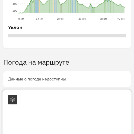
400
200
0 км
14 км
29 км
43 км
58 км
72 км
Уклон
Погода на маршруте
Данные о погоде недоступны
Слои карты