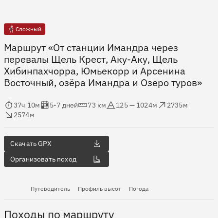
Сложный
Маршрут «От станции Имандра через
перевалы Щель Крест, Аку-Аку, Щель
Хибинпахчорра, Юмьекорр и Арсенина
Восточный, озёра Имандра и Озеро туров»
мя в пути
Оценка в днях
Дистанция
Абсолютная высота
Набор высоты
ос высоты
37ч 10м
5-7 дней
73 км
125 — 1024м
2735м
2574м
Скачать GPX
Организовать поход
Путеводитель
Профиль высот
Погода
Походы по маршруту