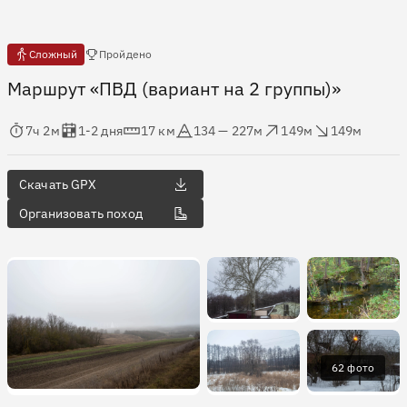
Есть отчёты
Сложный
Пройдено
Маршрут «ПВД (вариант на 2 группы)»
мя в пути
Оценка в днях
Дистанция
Абсолютная высота
Набор высоты
Сброс высоты
7ч 2м
1-2 дня
17 км
134 — 227м
149м
149м
Скачать GPX
Организовать поход
62 фото