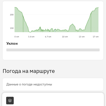
200
150
0 км
3.4 км
6.7 км
10 км
13 км
17 км
Уклон
Погода на маршруте
Данные о погоде недоступны
Слои карты