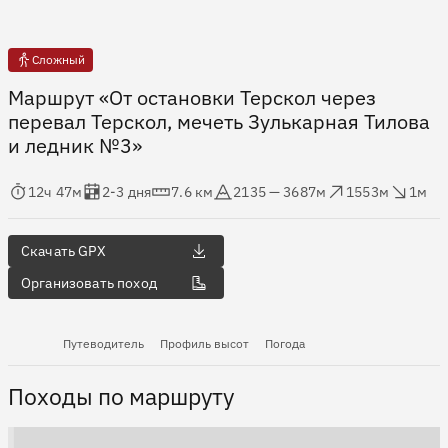
Сложный
Маршрут «От остановки Терскол через
перевал Терскол, мечеть Зулькарная Тилова
и ледник №3»
мя в пути
Оценка в днях
Дистанция
Абсолютная высота
Набор высоты
Сброс высоты
12ч 47м
2-3 дня
7.6 км
2135 — 3687м
1553м
1м
Скачать GPX
Организовать поход
Путеводитель
Профиль высот
Погода
Походы по маршруту