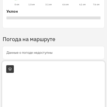
0 км
1.5 км
3.1 км
4.6 км
6.1 км
7.6 км
Уклон
Погода на маршруте
Данные о погоде недоступны
Слои карты