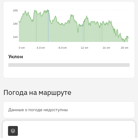
200
180
160
0 км
4.0 км
8.0 км
12 км
16 км
20 км
Уклон
Погода на маршруте
Данные о погоде недоступны
Слои карты