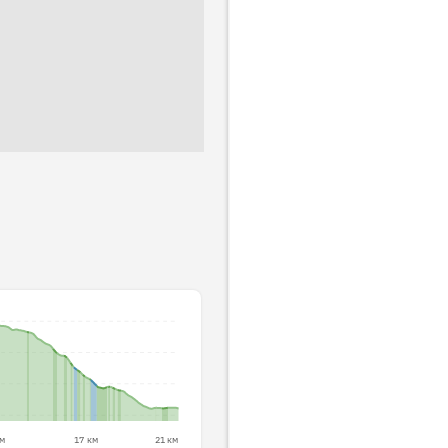
км
17 км
21 км