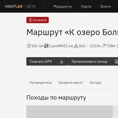
— BETA
Маршруты
Карта
Блоги
Сложный
Маршрут «К озеро Бол
Время в пути
Оценка в днях
Дистанция
Абсолютная высота
Набор высоты
Сброс 
10ч 5м
2 дня
21 км
562 — 1233м
758м
Скачать GPX
Организовать поход
Путеводитель
Профиль высот
Погода
Походы по маршруту