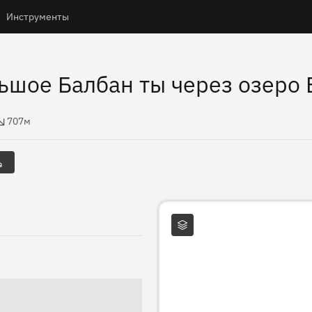
Инструменты
ьшое Балбан ты через озеро
высоты
707м
Слои карты