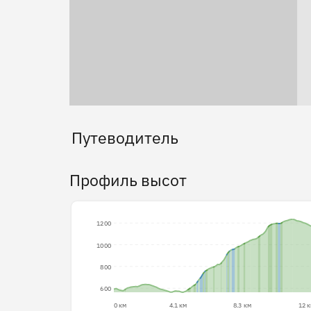
Путеводитель
Профиль высот
1200
1000
800
600
0 км
4.1 км
8.3 км
12 