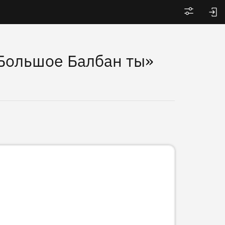
Войти
 Большое Балбан ты»