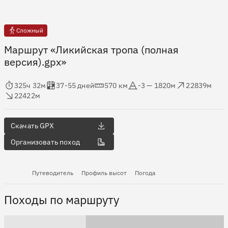
Сложный
Маршрут «Ликийская тропа (полная
версия).gpx»
мя в пути
Оценка в днях
Дистанция
Абсолютная высота
Набор высоты
ос высоты
325ч 32м
37-55 дней
570 км
-3 — 1820м
22839м
22422м
Скачать GPX
Организовать поход
Путеводитель
Профиль высот
Погода
Походы по маршруту