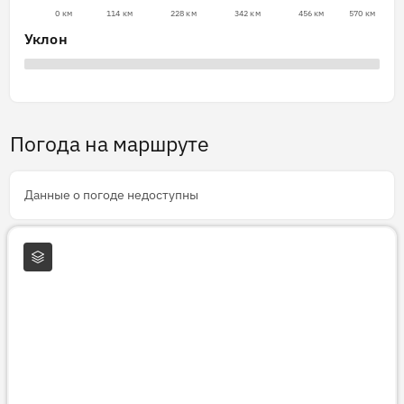
0 км
114 км
228 км
342 км
456 км
570 км
Уклон
Погода на маршруте
Данные о погоде недоступны
Слои карты