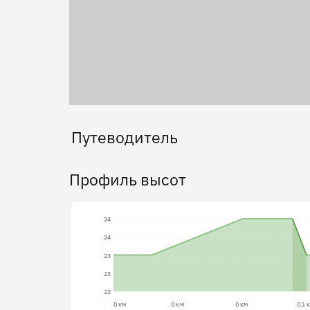
Путеводитель
Профиль высот
24
24
23
23
22
0 км
0 км
0 км
0.1 