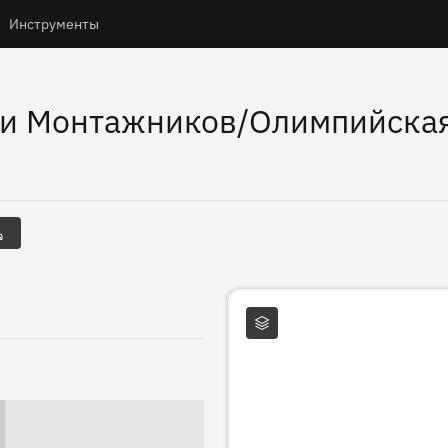
Инструменты
ки Монтажников/Олимпийска
Слои карты