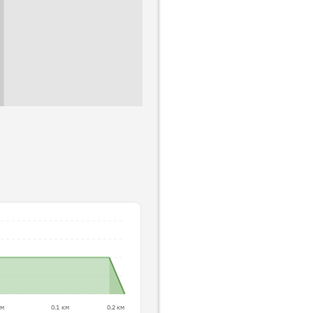
км
0.1 км
0.2 км