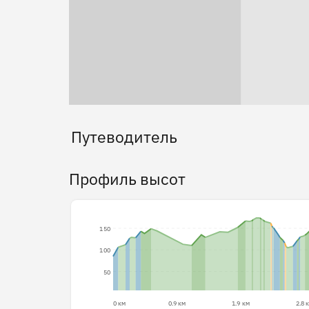
Путеводитель
Профиль высот
150
100
50
0 км
0.9 км
1.9 км
2.8 