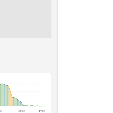
км
3.8 км
4.7 км