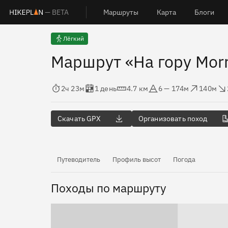
— BETA
Маршруты
Карта
Блоги
Лёгкий
Маршрут «На гору Mor
Время в пути
Оценка в днях
Дистанция
Абсолютная высота
Набор высоты
Сброс в
2ч 23м
1 день
4.7 км
6 — 174м
140м
Скачать GPX
Организовать поход
Путеводитель
Профиль высот
Погода
Походы по маршруту