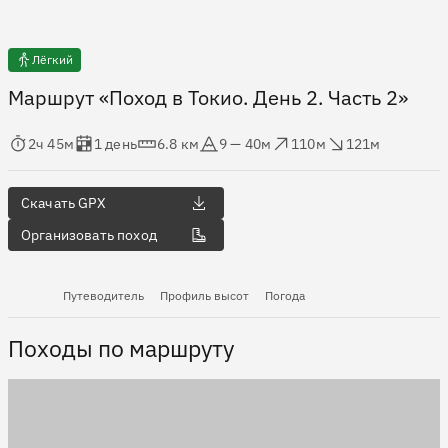
Лёгкий
Маршрут «Поход в Токио. День 2. Часть 2»
мя в пути
Оценка в днях
Дистанция
Абсолютная высота
Набор высоты
Сброс высоты
2ч 45м
1 день
6.8 км
9 — 40м
110м
121м
Скачать GPX
Организовать поход
Путеводитель
Профиль высот
Погода
Походы по маршруту