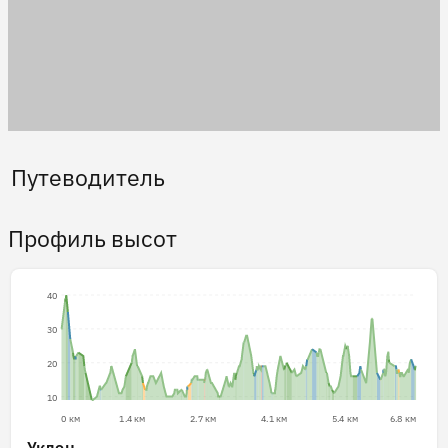
Путеводитель
Профиль высот
40
30
20
10
0 км
1.4 км
2.7 км
4.1 км
5.4 км
6.8 км
Уклон