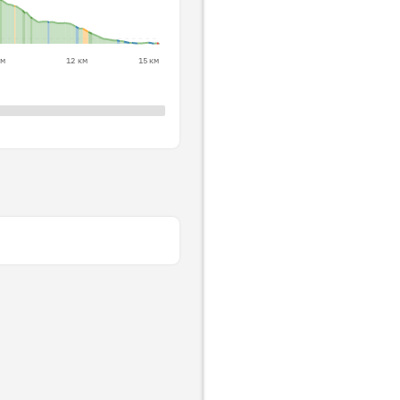
км
12 км
15 км