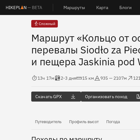
— BETA
Маршруты
Карта
Блоги
Сложный
Маршрут «Кольцо от ост
перевалы Siodło za Pie
и пещера Jaskinia pod
Время в пути
Оценка в днях
Дистанция
Абсолютная высота
Набор высо
Сб
13ч 17м
2-3 дня
15 км
935 — 2107м
12
Скачать GPX
Организовать поход
Путеводитель
Профиль высот
Погода
Походы по маршруту