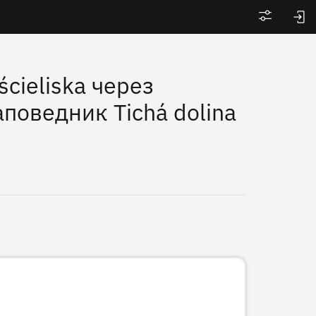
Войти
cieliska через
аповедник Tichá dolina