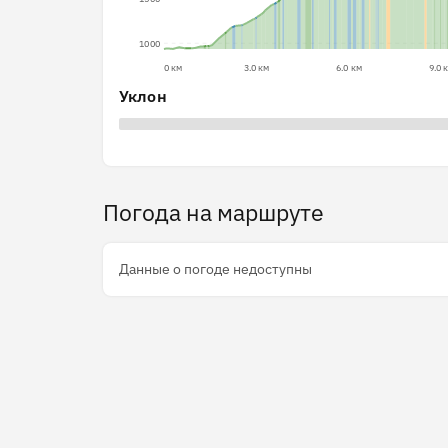
1000
0 км
3.0 км
6.0 км
9.0 
Уклон
Погода на маршруте
Данные о погоде недоступны