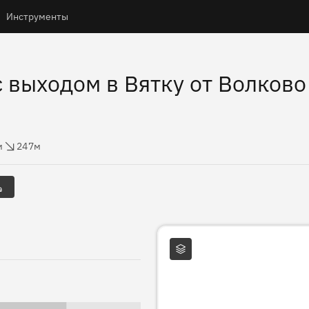
Инструменты
 выходом в Вятку от Волков
ы
с высоты
м
247м
Слои карты