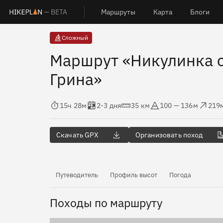
— BETA
Маршруты
Карта
Блоги
Сложный
Маршрут «Никулинка с
Грина»
Время в пути
Оценка в днях
Дистанция
Абсолютная высота
Набор высот
Сбро
15ч 28м
2-3 дня
35 км
100 — 136м
219
Скачать GPX
Организовать поход
Путеводитель
Профиль высот
Погода
Походы по маршруту