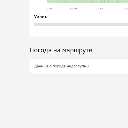
0 км
6.9 км
14 км
21 
Уклон
Погода на маршруте
Данные о погоде недоступны