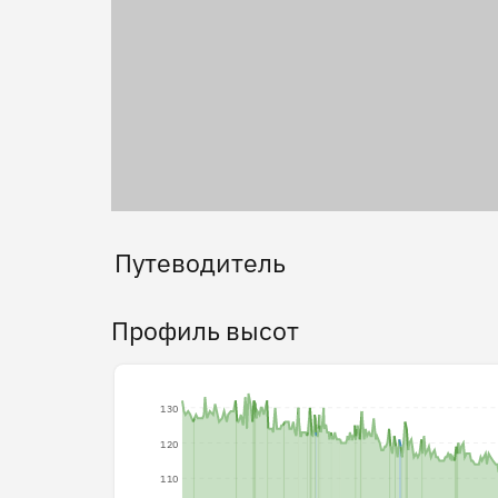
Путеводитель
Профиль высот
130
120
110