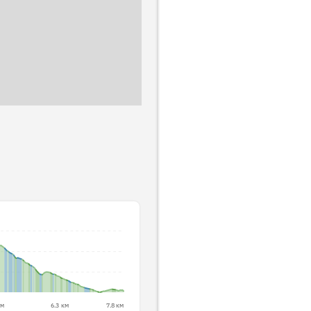
км
6.3 км
7.8 км