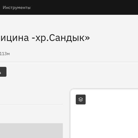
Инструменты
ицина -хр.Сандык»
ысоты
113м
Слои карты