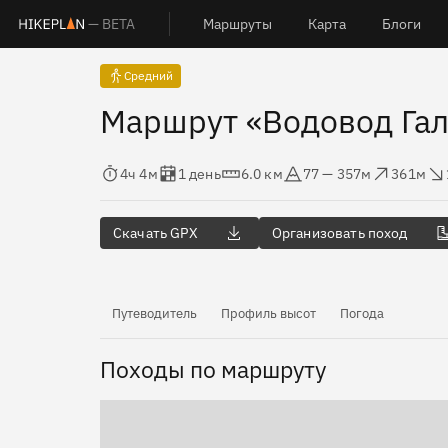
— BETA
Маршруты
Карта
Блоги
Средний
Маршрут «Водовод Гал
Время в пути
Оценка в днях
Дистанция
Абсолютная высота
Набор высоты
Сброс в
4ч 4м
1 день
6.0 км
77 — 357м
361м
Скачать GPX
Организовать поход
Путеводитель
Профиль высот
Погода
Походы по маршруту