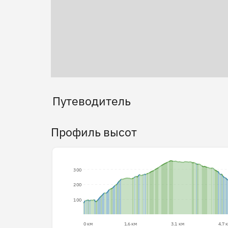
Путеводитель
Профиль высот
300
200
100
0 км
1.6 км
3.1 км
4.7 