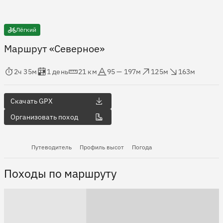
Лёгкий
Маршрут «Северное»
мя в пути
Оценка в днях
Дистанция
Абсолютная высота
Набор высоты
Сброс высоты
2ч 35м
1 день
21 км
95 — 197м
125м
163м
Скачать GPX
Организовать поход
Путеводитель
Профиль высот
Погода
Походы по маршруту