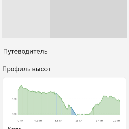
Путеводитель
Профиль высот
150
100
0 км
4.2 км
8.5 км
13 км
17 км
21 км
Уклон