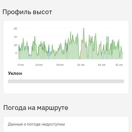
Профиль высот
20
15
10
5
0 км
10 км
20 км
31 км
41 км
51 км
Уклон
Погода на маршруте
Данные о погоде недоступны