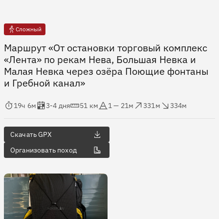
Сложный
Маршрут «От остановки торговый комплекс
«Лента» по рекам Нева, Большая Невка и
Малая Невка через озёра Поющие фонтаны
и Гребной канал»
мя в пути
Оценка в днях
Дистанция
Абсолютная высота
Набор высоты
Сброс высоты
19ч 6м
3-4 дня
51 км
1 — 21м
331м
334м
Скачать GPX
Организовать поход