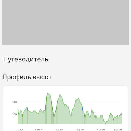
Путеводитель
Профиль высот
140
130
0 км
1.0 км
2.1 км
3.1 км
4.2 км
5.2 км