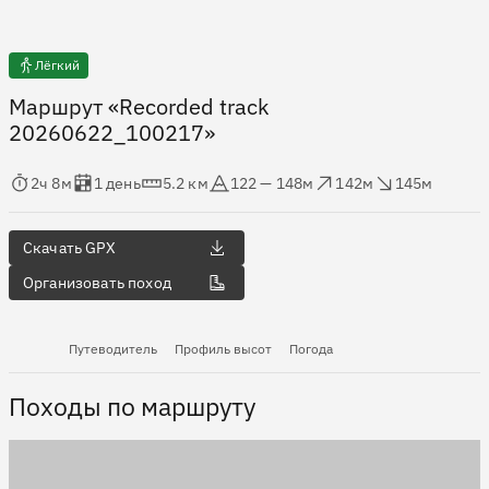
Лёгкий
Маршрут «Recorded track
20260622_100217»
мя в пути
Оценка в днях
Дистанция
Абсолютная высота
Набор высоты
Сброс высоты
2ч 8м
1 день
5.2 км
122 — 148м
142м
145м
Скачать GPX
Организовать поход
Путеводитель
Профиль высот
Погода
Походы по маршруту