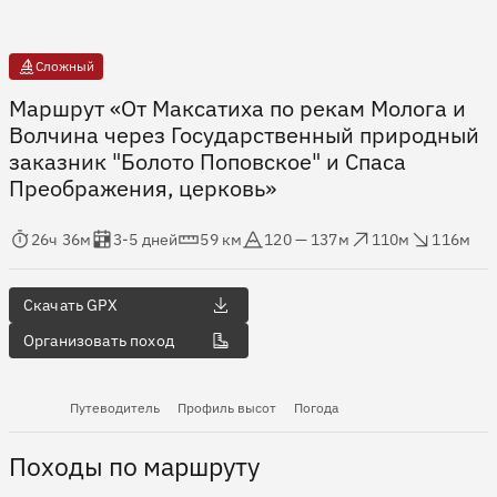
Сложный
Маршрут «От Максатиха по рекам Молога и
Волчина через Государственный природный
заказник "Болото Поповское" и Спаса
Преображения, церковь»
мя в пути
Оценка в днях
Дистанция
Абсолютная высота
Набор высоты
Сброс высоты
26ч 36м
3-5 дней
59 км
120 — 137м
110м
116м
Скачать GPX
Организовать поход
Путеводитель
Профиль высот
Погода
Походы по маршруту