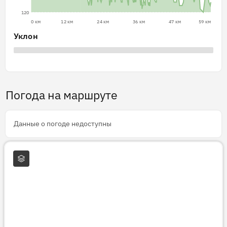
120
0 км
12 км
24 км
36 км
47 км
59 км
Уклон
Погода на маршруте
Данные о погоде недоступны
Слои карты