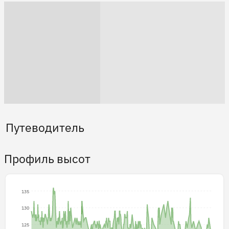
Путеводитель
Профиль высот
135
130
125