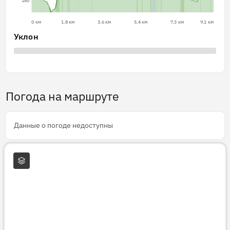
180
0 км
1.8 км
3.6 км
5.4 км
7.3 км
9.1 км
Уклон
Погода на маршруте
Данные о погоде недоступны
Слои карты