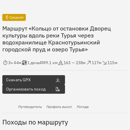
Средний
Маршрут «Кольцо от остановки Дворец
культуры вдоль реки Турья через
водохранилище Краснотурьинский
городской пруд и озеро Турья»
мя в пути
Оценка в днях
Дистанция
Абсолютная высота
Набор высоты
Сброс высоты
3ч 44м
1 день
9.1 км
163 — 238м
117м
115м
Скачать GPX
Организовать поход
Путеводитель
Профиль высот
Погода
Походы по маршруту