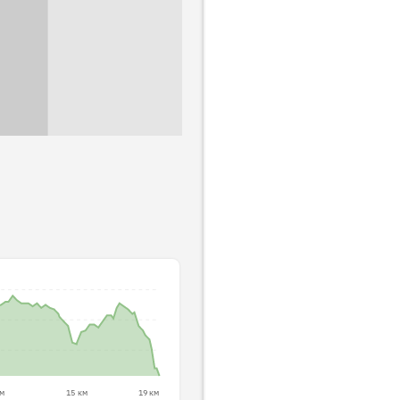
км
15 км
19 км