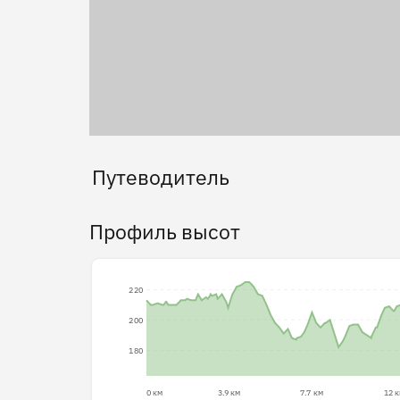
Путеводитель
Профиль высот
220
200
180
0 км
3.9 км
7.7 км
12 