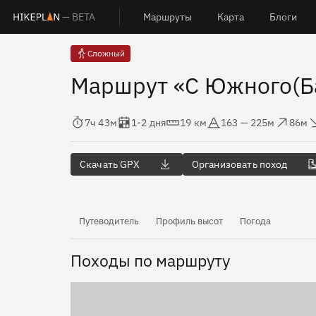
— BETA
Маршруты
Карта
Блоги
Сложный
Маршрут «С Южного(Ба
Время в пути
Оценка в днях
Дистанция
Абсолютная высота
Набор высоты
Сброс 
7ч 43м
1-2 дня
19 км
163 — 225м
86м
Скачать GPX
Организовать поход
Путеводитель
Профиль высот
Погода
Походы по маршруту