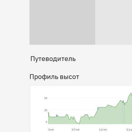
Путеводитель
Профиль высот
15
10
5
0 км
0.7 км
1.4 км
2.1 