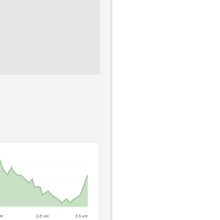
км
2.8 км
3.5 км