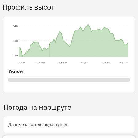
Профиль высот
140
130
120
0 км
0.8 км
1.6 км
2.4 км
3.2 км
4.0 км
Уклон
Погода на маршруте
Данные о погоде недоступны