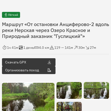
Лёгкий
Маршрут «От остановки Анциферово-2 вдоль
реки Нерская через Озеро Красное и
Природный заказник "Гуслицкий"»
мя в пути
Оценка в днях
Дистанция
Абсолютная высота
Набор высоты
Сброс высоты
1ч 41м
1 день
4.0 км
119 — 141м
30м
27м
Скачать GPX
Организовать поход