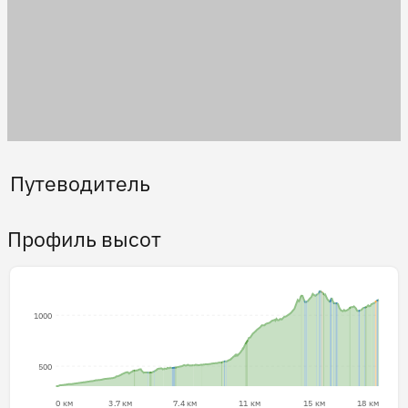
Путеводитель
Профиль высот
1000
500
0 км
3.7 км
7.4 км
11 км
15 км
18 км