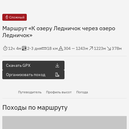
Сложный
Маршрут «К озеру Ледничок через озеро
Ледничок»
мя в пути
Оценка в днях
Дистанция
Абсолютная высота
Набор высоты
Сброс высоты
12ч 4м
2-3 дня
18 км
304 — 1243м
1223м
378м
Скачать GPX
Организовать поход
Путеводитель
Профиль высот
Погода
Походы по маршруту