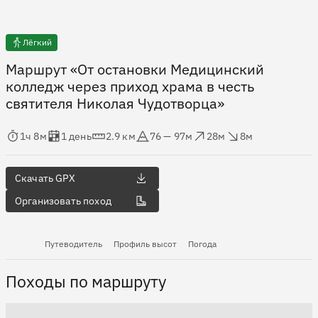
Лёгкий
Маршрут «От остановки Медицинский
колледж через приход храма в честь
святителя Николая Чудотворца»
мя в пути
Оценка в днях
Дистанция
Абсолютная высота
Набор высоты
Сброс высоты
1ч 8м
1 день
2.9 км
76 — 97м
28м
8м
Скачать GPX
Организовать поход
Путеводитель
Профиль высот
Погода
Походы по маршруту