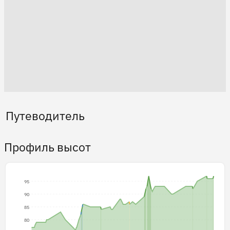
Путеводитель
Профиль высот
95
90
85
80