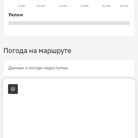
0 км
0.6 км
1.2 км
1.8 км
2.3 км
2.9 км
Уклон
Погода на маршруте
Данные о погоде недоступны
Слои карты