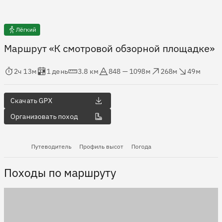
Лёгкий
Маршрут «К смотровой обзорной площадке»
мя в пути
Оценка в днях
Дистанция
Абсолютная высота
Набор высоты
Сброс высоты
2ч 13м
1 день
3.8 км
848 — 1098м
268м
49м
Скачать GPX
Организовать поход
Путеводитель
Профиль высот
Погода
Походы по маршруту