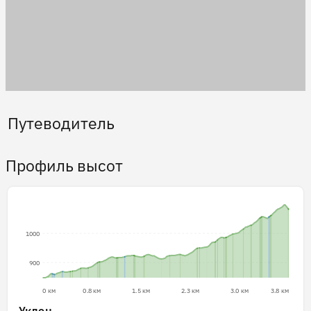
Путеводитель
Профиль высот
1000
900
0 км
0.8 км
1.5 км
2.3 км
3.0 км
3.8 км
Уклон