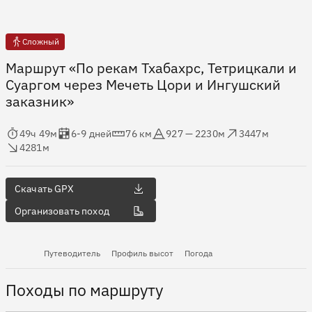
Сложный
Маршрут «По рекам Тхабахрс, Тетрицкали и
Суаргом через Мечеть Цори и Ингушский
заказник»
мя в пути
Оценка в днях
Дистанция
Абсолютная высота
Набор высоты
ос высоты
49ч 49м
6-9 дней
76 км
927 — 2230м
3447м
4281м
Скачать GPX
Организовать поход
Путеводитель
Профиль высот
Погода
Походы по маршруту