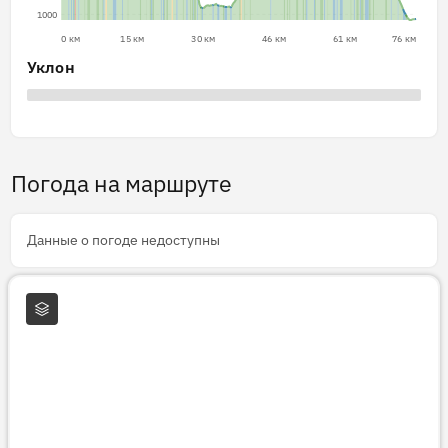
1000
0 км
15 км
30 км
46 км
61 км
76 км
Уклон
Погода на маршруте
Данные о погоде недоступны
Слои карты