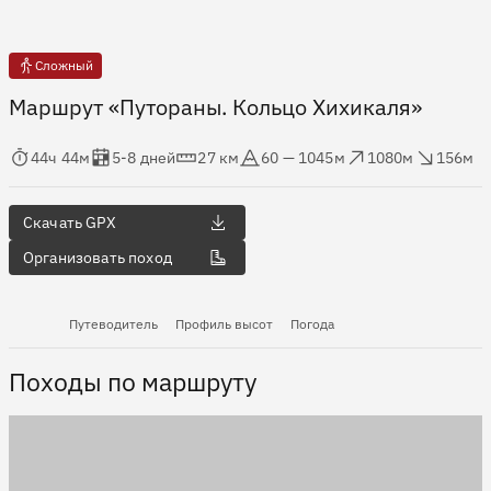
Сложный
Маршрут «Путораны. Кольцо Хихикаля»
мя в пути
Оценка в днях
Дистанция
Абсолютная высота
Набор высоты
Сброс высоты
44ч 44м
5-8 дней
27 км
60 — 1045м
1080м
156м
Скачать GPX
Организовать поход
Путеводитель
Профиль высот
Погода
Походы по маршруту