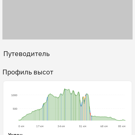
Путеводитель
Профиль высот
1000
500
0 км
17 км
34 км
51 км
68 км
85 км
Уклон