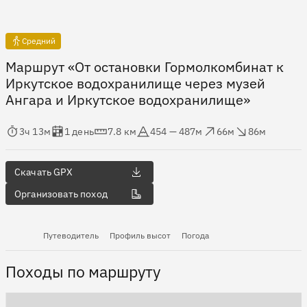
Средний
Маршрут «От остановки Гормолкомбинат к
Иркутское водохранилище через музей
Ангара и Иркутское водохранилище»
мя в пути
Оценка в днях
Дистанция
Абсолютная высота
Набор высоты
Сброс высоты
3ч 13м
1 день
7.8 км
454 — 487м
66м
86м
Скачать GPX
Организовать поход
Путеводитель
Профиль высот
Погода
Походы по маршруту