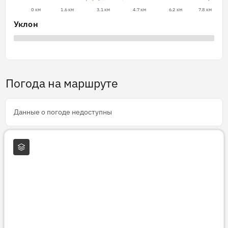
0 км
1.6 км
3.1 км
4.7 км
6.2 км
7.8 км
Уклон
Погода на маршруте
Данные о погоде недоступны
Слои карты