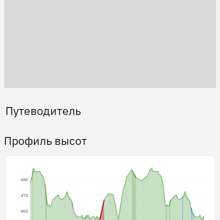
Путеводитель
Профиль высот
480
470
460