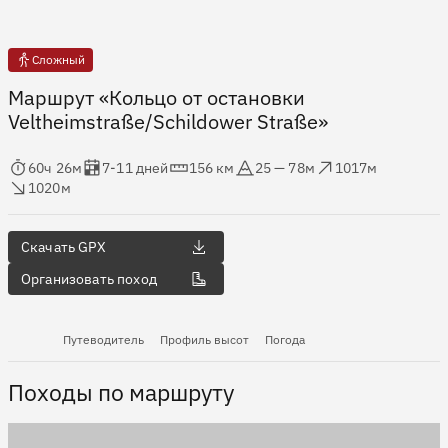
Сложный
Маршрут «Кольцо от остановки
Veltheimstraße/Schildower Straße»
мя в пути
Оценка в днях
Дистанция
Абсолютная высота
Набор высоты
ос высоты
60ч 26м
7-11 дней
156 км
25 — 78м
1017м
1020м
Скачать GPX
Организовать поход
Путеводитель
Профиль высот
Погода
Походы по маршруту