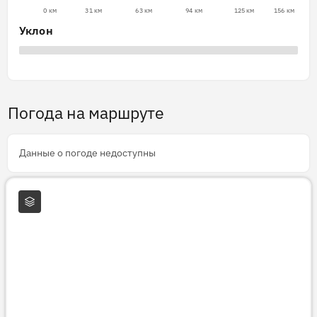
0 км
31 км
63 км
94 км
125 км
156 км
Уклон
Погода на маршруте
Данные о погоде недоступны
Слои карты