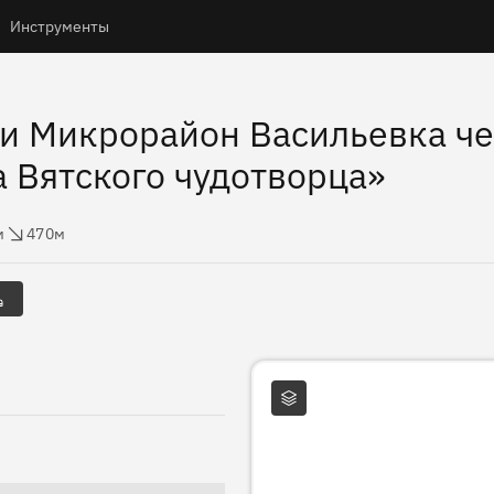
Инструменты
и Микрорайон Васильевка че
 Вятского чудотворца»
ы
с высоты
м
470м
Слои карты