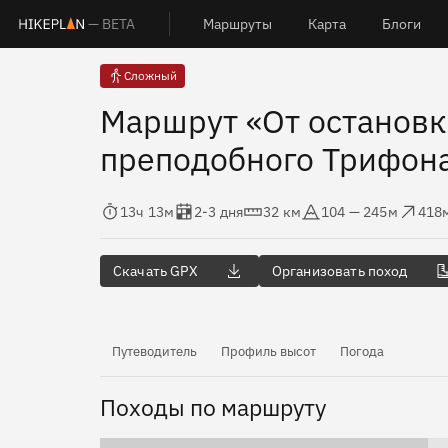
— BETA
Маршруты
Карта
Блоги
Сложный
Маршрут «От остановк
преподобного Трифона
Время в пути
Оценка в днях
Дистанция
Абсолютная высота
Набор высот
Сбро
13ч 13м
2-3 дня
32 км
104 — 245м
418
Скачать GPX
Организовать поход
Путеводитель
Профиль высот
Погода
Походы по маршруту