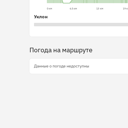
0 км
6.5 км
13 км
19 
Уклон
Погода на маршруте
Данные о погоде недоступны