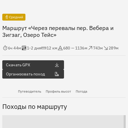
Средний
Маршрут «Через перевалы пер. Вебера и
Зигзаг, Озеро Тейс»
мя в пути
Оценка в днях
Дистанция
Абсолютная высота
Набор высоты
Сброс высоты
6ч 44м
1-2 дня
12 км
680 — 1136м
743м
289м
Скачать GPX
Организовать поход
Путеводитель
Профиль высот
Погода
Походы по маршруту