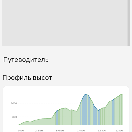
Путеводитель
Профиль высот
1000
800
0 км
2.5 км
5.0 км
7.4 км
9.9 км
12 км