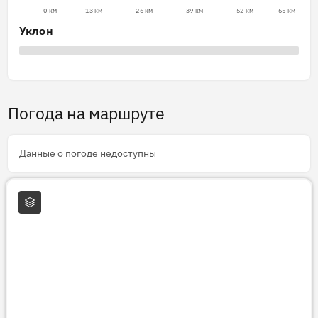
0 км
13 км
26 км
39 км
52 км
65 км
Уклон
Погода на маршруте
Данные о погоде недоступны
Слои карты