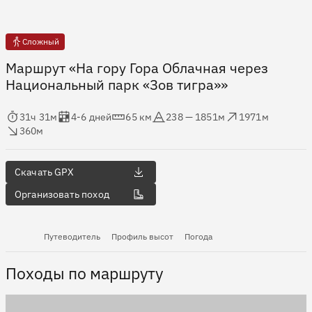
Сложный
Маршрут «На гору Гора Облачная через
Национальный парк «Зов тигра»»
мя в пути
Оценка в днях
Дистанция
Абсолютная высота
Набор высоты
ос высоты
31ч 31м
4-6 дней
65 км
238 — 1851м
1971м
360м
Скачать GPX
Организовать поход
Путеводитель
Профиль высот
Погода
Походы по маршруту