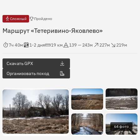
Есть отчёты
Сложный
Пройдено
Маршрут «Тетеривино-Яковлево»
мя в пути
Оценка в днях
Дистанция
Абсолютная высота
Набор высоты
Сброс высоты
7ч 40м
1-2 дня
19 км
139 — 243м
227м
219м
Скачать GPX
Организовать поход
64 фото