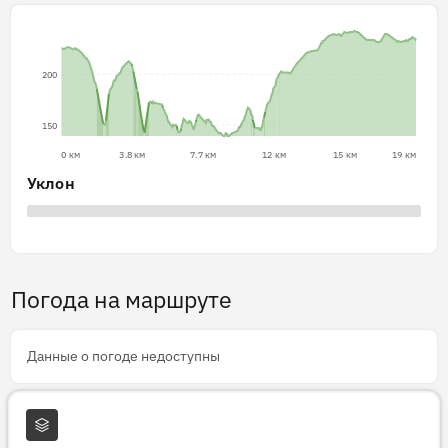
200
150
0 км
3.8 км
7.7 км
12 км
15 км
19 км
Уклон
Погода на маршруте
Данные о погоде недоступны
Слои карты