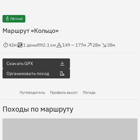
Лёгкий
Маршрут «Кольцо»
мя в пути
Оценка в днях
Дистанция
Абсолютная высота
Набор высоты
Сброс высоты
42м
1 день
2.1 км
149 — 177м
28м
28м
Скачать GPX
Организовать поход
Путеводитель
Профиль высот
Погода
Походы по маршруту