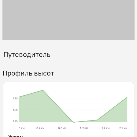
Путеводитель
Профиль высот
170
160
150
0 км
0.4 км
0.8 км
1.2 км
1.7 км
2.1 км
Уклон