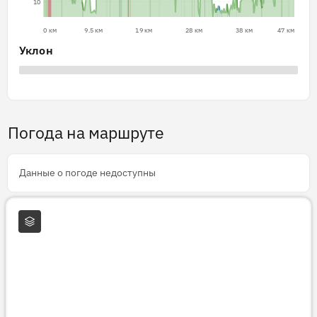
10
0 км
9.5 км
19 км
28 км
38 км
47 км
Уклон
Погода на маршруте
Данные о погоде недоступны
Слои карты