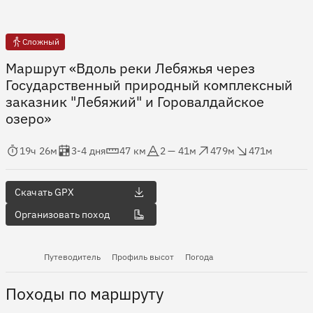
Сложный
Маршрут «Вдоль реки Лебяжья через
Государственный природный комплексный
заказник "Лебяжий" и Горовалдайское
озеро»
мя в пути
Оценка в днях
Дистанция
Абсолютная высота
Набор высоты
Сброс высоты
19ч 26м
3-4 дня
47 км
2 — 41м
479м
471м
Скачать GPX
Организовать поход
Путеводитель
Профиль высот
Погода
Походы по маршруту