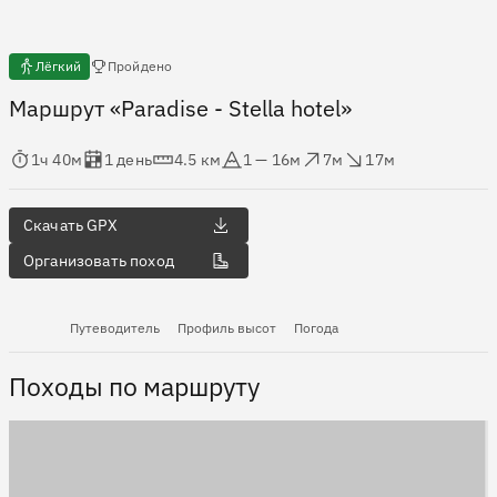
Есть отчёты
Лёгкий
Пройдено
Маршрут «Paradise - Stella hotel»
мя в пути
Оценка в днях
Дистанция
Абсолютная высота
Набор высоты
Сброс высоты
1ч 40м
1 день
4.5 км
1 — 16м
7м
17м
Скачать GPX
Организовать поход
Путеводитель
Профиль высот
Погода
Походы по маршруту