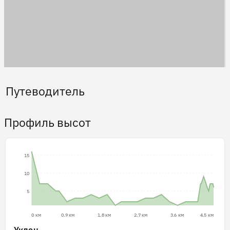
Путеводитель
Профиль высот
15
10
5
0 км
0.9 км
1.8 км
2.7 км
3.6 км
4.5 км
Уклон