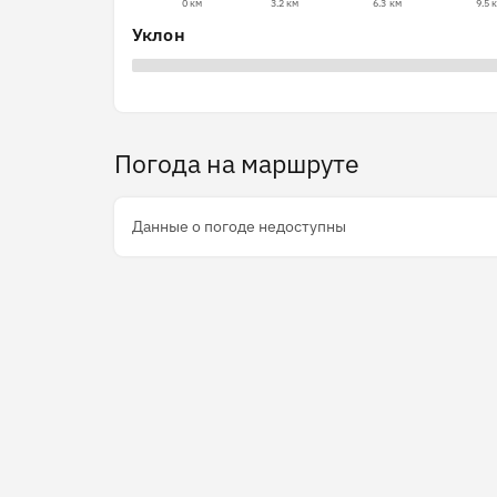
0 км
3.2 км
6.3 км
9.5 
Уклон
Погода на маршруте
Данные о погоде недоступны