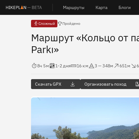
— BETA
Маршруты
Карта
Блоги
Есть отчёты
Сложный
Пройдено
Маршрут «Кольцо от па
Parkı»
Время в пути
Оценка в днях
Дистанция
Абсолютная высота
Набор высоты
Сброс вы
8ч 5м
1-2 дня
16 км
3 — 348м
651м
Скачать GPX
Организовать поход