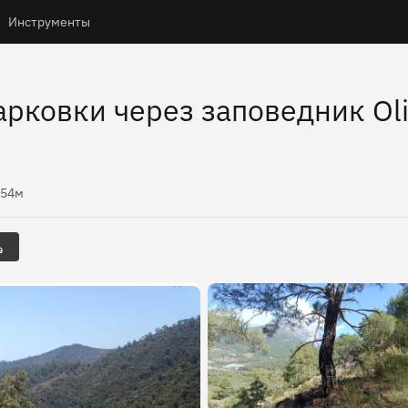
Инструменты
рковки через заповедник Olim
соты
654м