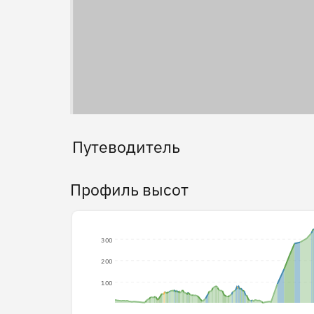
Путеводитель
Профиль высот
300
200
100