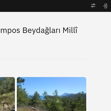
Войти
pos Beydağları Millî