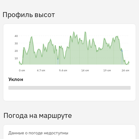
Профиль высот
40
30
20
10
0 км
4.7 км
9.4 км
14 км
19 км
24 км
Уклон
Погода на маршруте
Данные о погоде недоступны