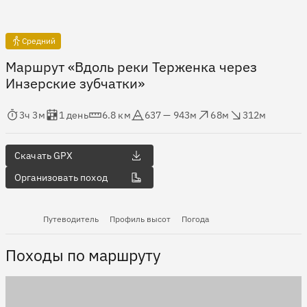
Средний
Маршрут «Вдоль реки Терженка через
Инзерские зубчатки»
мя в пути
Оценка в днях
Дистанция
Абсолютная высота
Набор высоты
Сброс высоты
3ч 3м
1 день
6.8 км
637 — 943м
68м
312м
Скачать GPX
Организовать поход
Путеводитель
Профиль высот
Погода
Походы по маршруту