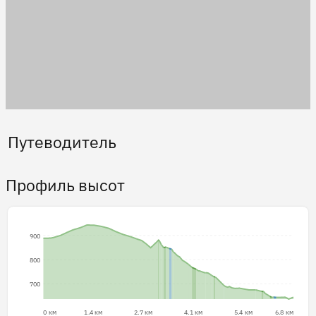
Путеводитель
Профиль высот
900
800
700
0 км
1.4 км
2.7 км
4.1 км
5.4 км
6.8 км