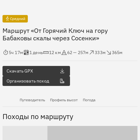
Средний
Маршрут «От Горячий Ключ на гору
Бабаковы скалы через Сосенки»
мя в пути
Оценка в днях
Дистанция
Абсолютная высота
Набор высоты
Сброс высоты
5ч 17м
1 день
12 км
62 — 257м
333м
365м
Скачать GPX
Организовать поход
Путеводитель
Профиль высот
Погода
Походы по маршруту