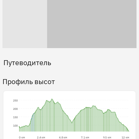
Путеводитель
Профиль высот
250
200
150
100
0 км
2.4 км
4.8 км
7.1 км
9.5 км
12 км