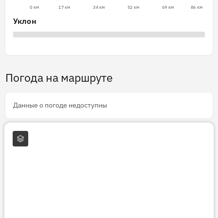
0 км
17 км
34 км
52 км
69 км
86 км
Уклон
Погода на маршруте
Данные о погоде недоступны
Слои карты