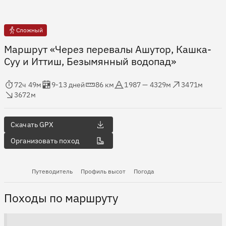
Сложный
Маршрут «Через перевалы Ашутор, Кашка-
Суу и Иттиш, Безымянный водопад»
мя в пути
Оценка в днях
Дистанция
Абсолютная высота
Набор высоты
ос высоты
72ч 49м
9-13 дней
86 км
1987 — 4329м
3471м
3672м
Скачать GPX
Организовать поход
Путеводитель
Профиль высот
Погода
Походы по маршруту